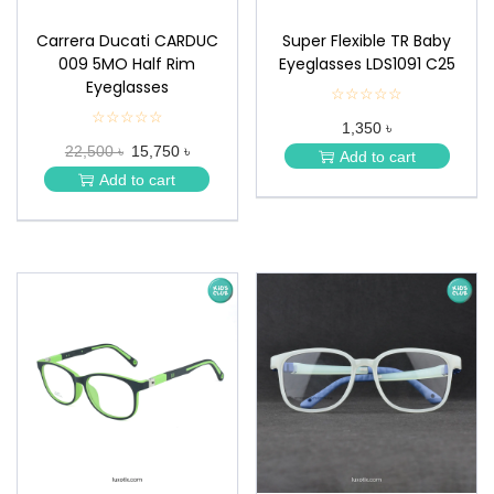
Carrera Ducati CARDUC
Super Flexible TR Baby
009 5MO Half Rim
Eyeglasses LDS1091 C25
Eyeglasses
☆☆☆☆☆
★
★
☆☆☆☆☆
★
1,350 ৳
★
★
★
22,500 ৳
15,750 ৳
★
Add to cart
★
★
Add to cart
★