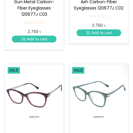
Gun Metal Carbon-
Ash Carbon-Fiber
Fiber Eyeglasses
Eyeglasses 120677J C02
120677J C03
☆☆☆☆☆
★
★
☆☆☆☆☆
★
2,750 ৳
★
★
★
2,750 ৳
★
Add to cart
★
★
Add to cart
★
SALE
SALE