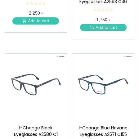
Eyeglasses A2563 C36
☆☆☆☆☆
★
★
☆☆☆☆☆
★
2,250 ৳
★
★
★
1,750 ৳
★
Add to cart
★
★
Add to cart
★
I-Change Black
I-Change Blue Havana
Eyeglasses A2580 C1
Eyeglasses A2571 C155