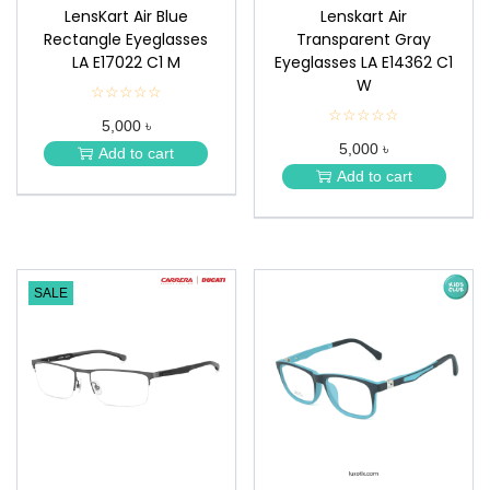
LensKart Air Blue
Lenskart Air
Rectangle Eyeglasses
Transparent Gray
LA E17022 C1 M
Eyeglasses LA E14362 C1
W
☆☆☆☆☆
★
★
☆☆☆☆☆
★
5,000 ৳
★
★
★
5,000 ৳
★
Add to cart
★
★
Add to cart
★
SALE