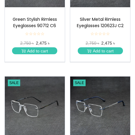
Green Stylish Rimless
Silver Metal Rimless
Eyeglasses 90712 C6
Eyeglasses 120623J C2
☆☆☆☆☆
★
☆☆☆☆☆
★
★
★
2,750 ৳
2,475 ৳
2,750 ৳
2,475 ৳
★
★
★
★
Add to cart
Add to cart
★
★
SALE
SALE