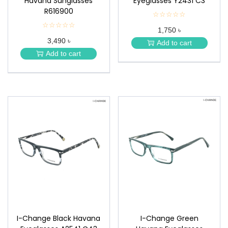
Havana Sunglasses
Eyeglasses Y2431 C3
R616900
☆☆☆☆☆
★
★
☆☆☆☆☆
★
1,750 ৳
★
★
★
3,490 ৳
★
Add to cart
★
★
Add to cart
★
I-Change Black Havana
I-Change Green