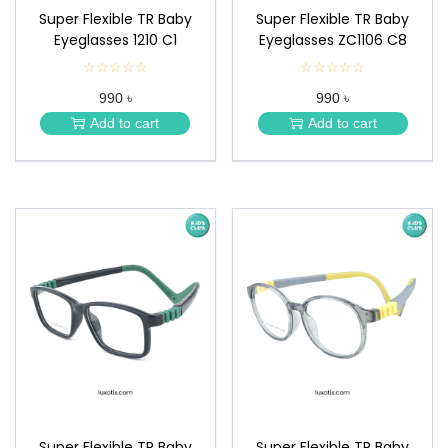
Super Flexible TR Baby
Super Flexible TR Baby
Eyeglasses 1210 C1
Eyeglasses ZC1106 C8
☆☆☆☆☆
★
☆☆☆☆☆
★
★
★
990 ৳
990 ৳
★
★
★
★
Add to cart
Add to cart
★
★
Super Flexible TR Baby
Super Flexible TR Baby