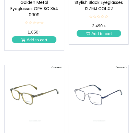
Golden Metal
Stylish Black Eyeglasses
Eyeglasses OPH SC 354
12716J COL.02
0909
☆☆☆☆☆
★
★
☆☆☆☆☆
★
2,490 ৳
★
★
★
1,650 ৳
★
Add to cart
★
★
Add to cart
★