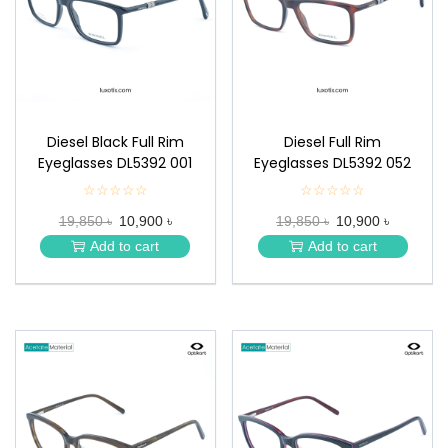
n
Diesel Black Full Rim
Diesel Full Rim
Eyeglasses DL5392 001
Eyeglasses DL5392 052
☆☆☆☆☆
★
☆☆☆☆☆
★
★
★
19,850 ৳
10,900 ৳
19,850 ৳
10,900 ৳
★
★
★
★
Add to cart
Add to cart
★
★