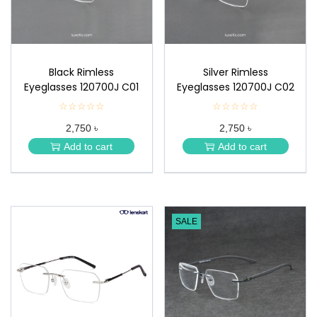
Black Rimless
Silver Rimless
Eyeglasses 120700J C01
Eyeglasses 120700J C02
☆☆☆☆☆
★
☆☆☆☆☆
★
★
★
2,750 ৳
2,750 ৳
★
★
★
★
Add to cart
Add to cart
★
★
SALE