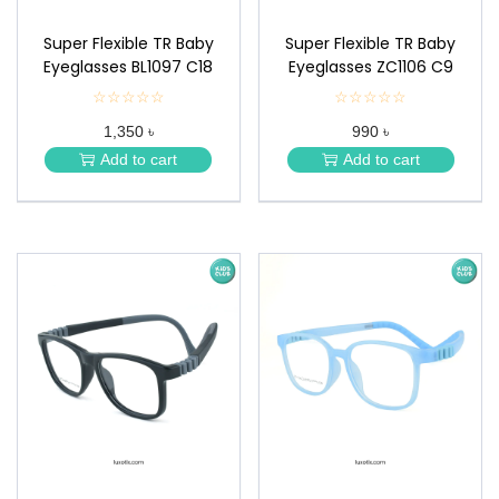
Super Flexible TR Baby
Super Flexible TR Baby
Eyeglasses BL1097 C18
Eyeglasses ZC1106 C9
☆☆☆☆☆
★
☆☆☆☆☆
★
★
★
1,350 ৳
990 ৳
★
★
★
★
Add to cart
Add to cart
★
★