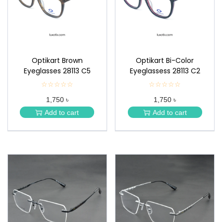
Optikart Brown
Optikart Bi-Color
Eyeglasses 28113 C5
Eyeglassess 28113 C2
☆☆☆☆☆
★
☆☆☆☆☆
★
★
★
1,750 ৳
1,750 ৳
★
★
★
★
Add to cart
Add to cart
★
★