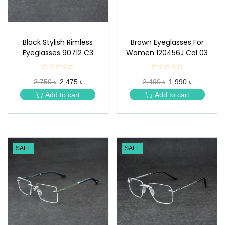
Black Stylish Rimless
Brown Eyeglasses For
Eyeglasses 90712 C3
Women 120456J Col 03
☆☆☆☆☆
★
☆☆☆☆☆
★
★
★
2,750 ৳
2,475 ৳
2,490 ৳
1,990 ৳
★
★
★
★
Add to cart
Add to cart
★
★
SALE
SALE