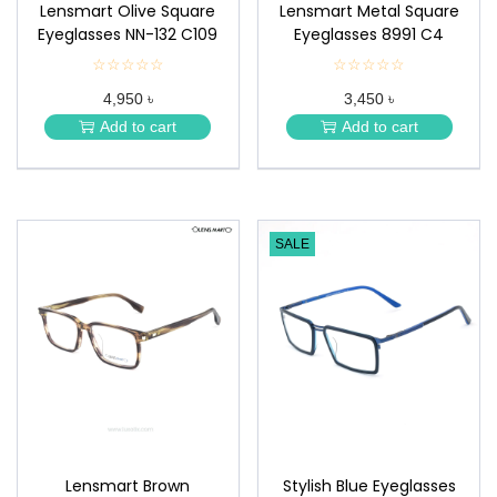
Lensmart Olive Square
Lensmart Metal Square
Eyeglasses NN-132 C109
Eyeglasses 8991 C4
☆☆☆☆☆
★
☆☆☆☆☆
★
★
★
4,950 ৳
3,450 ৳
★
★
★
★
Add to cart
Add to cart
★
★
SALE
Lensmart Brown
Stylish Blue Eyeglasses