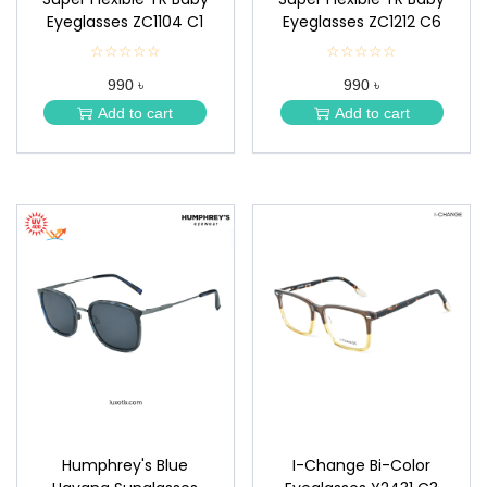
Eyeglasses ZC1104 C1
Eyeglasses ZC1212 C6
☆☆☆☆☆
★
☆☆☆☆☆
★
★
★
990 ৳
990 ৳
★
★
★
★
Add to cart
Add to cart
★
★
Humphrey's Blue
I-Change Bi-Color