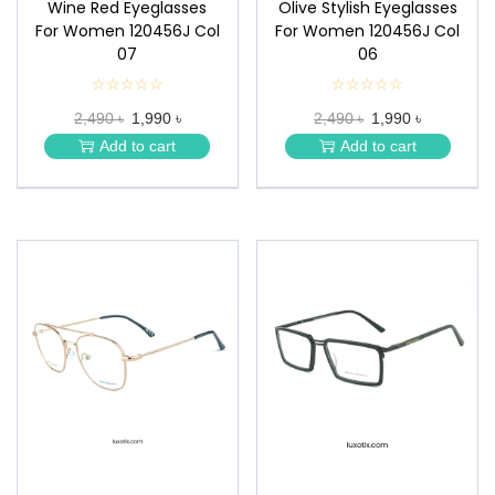
Wine Red Eyeglasses
Olive Stylish Eyeglasses
For Women 120456J Col
For Women 120456J Col
07
06
☆☆☆☆☆
★
☆☆☆☆☆
★
★
★
2,490 ৳
1,990 ৳
2,490 ৳
1,990 ৳
★
★
★
★
Add to cart
Add to cart
★
★