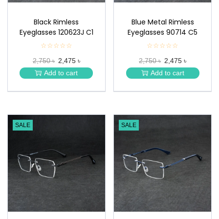
Black Rimless
Blue Metal Rimless
Eyeglasses 120623J C1
Eyeglasses 90714 C5
☆☆☆☆☆
★
☆☆☆☆☆
★
★
★
2,750 ৳
2,475 ৳
2,750 ৳
2,475 ৳
★
★
★
★
Add to cart
Add to cart
★
★
SALE
SALE