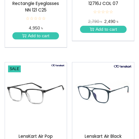
Rectangle Eyeglasses
12716J COL 07
NN 121 C25
☆☆☆☆☆
★
★
☆☆☆☆☆
★
2,790 ৳
2,490 ৳
★
★
★
4,950 ৳
★
Add to cart
★
★
Add to cart
★
SALE
LensKart Air Pop
Lenskart Air Black