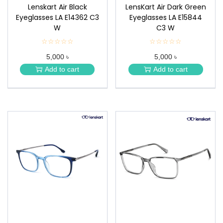
Lenskart Air Black
LensKart Air Dark Green
Eyeglasses LA E14362 C3
Eyeglasses LA E15844
W
C3 W
☆☆☆☆☆
★
☆☆☆☆☆
★
★
★
5,000 ৳
5,000 ৳
★
★
★
★
Add to cart
Add to cart
★
★