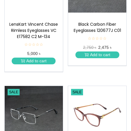
LensKart Vincent Chase
Black Carbon Fiber
Rimless Eyeglasses VC
Eyeglasses 120677J C01
E17582 C2 M-134
☆☆☆☆☆
★
★
☆☆☆☆☆
★
2,750 ৳
2,475 ৳
★
★
★
5,000 ৳
★
Add to cart
★
★
Add to cart
★
SALE
SALE