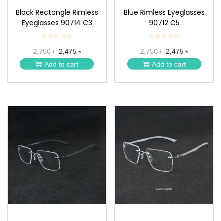
Black Rectangle Rimless
Blue Rimless Eyeglasses
Eyeglasses 90714 C3
90712 C5
☆☆☆☆☆
★
☆☆☆☆☆
★
★
★
2,750 ৳
2,475 ৳
2,750 ৳
2,475 ৳
★
★
★
★
Add to cart
Add to cart
★
★