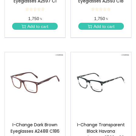
Eyeglasses A2597 C1
Eyeglasses A2593 C18
☆☆☆☆☆
★
☆☆☆☆☆
★
★
★
1,750 ৳
1,750 ৳
★
★
★
★
Add to cart
Add to cart
★
★
I-Change Dark Brown
I-Change Transparent
Eyeglasses A2488 C186
Black Havana