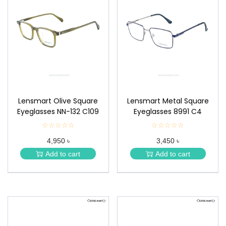
Lensmart Olive Square
Lensmart Metal Square
Eyeglasses NN-132 C109
Eyeglasses 8991 C4
☆☆☆☆☆
★
☆☆☆☆☆
★
★
★
4,950 ৳
3,450 ৳
★
★
★
★
Add to cart
Add to cart
★
★