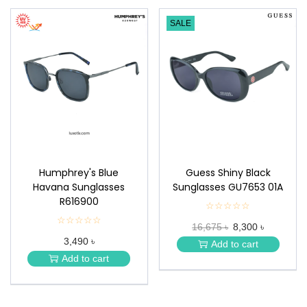
SALE
Humphrey's Blue
Guess Shiny Black
Havana Sunglasses
Sunglasses GU7653 01A
R616900
☆☆☆☆☆
★
★
☆☆☆☆☆
★
16,675 ৳
8,300 ৳
★
★
★
3,490 ৳
★
Add to cart
★
★
Add to cart
★