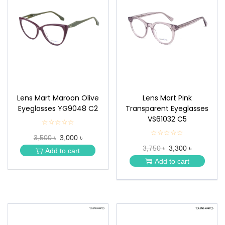
Lens Mart Maroon Olive
Lens Mart Pink
Eyeglasses YG9048 C2
Transparent Eyeglasses
VS61032 C5
☆☆☆☆☆
★
★
☆☆☆☆☆
★
3,500 ৳
3,000 ৳
★
★
★
3,750 ৳
3,300 ৳
★
Add to cart
★
★
Add to cart
★