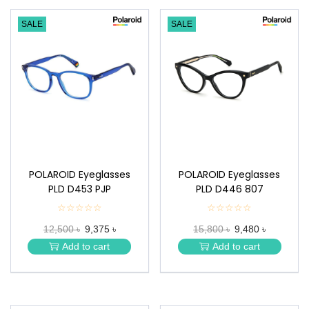
SALE
SALE
POLAROID Eyeglasses
POLAROID Eyeglasses
PLD D453 PJP
PLD D446 807
☆☆☆☆☆
★
☆☆☆☆☆
★
★
★
12,500 ৳
9,375 ৳
15,800 ৳
9,480 ৳
★
★
★
★
Add to cart
Add to cart
★
★