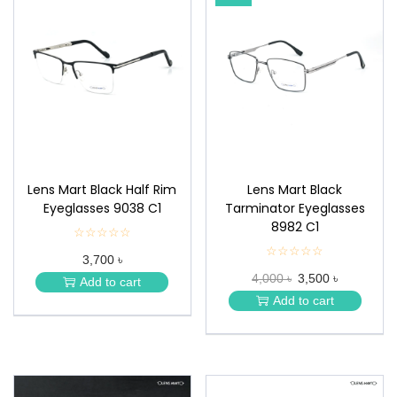
Lens Mart Black Half Rim
Lens Mart Black
Eyeglasses 9038 C1
Tarminator Eyeglasses
8982 C1
☆☆☆☆☆
★
★
☆☆☆☆☆
★
3,700 ৳
★
★
★
4,000 ৳
3,500 ৳
★
Add to cart
★
★
Add to cart
★