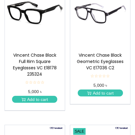
Vincent Chase Black
Vincent Chase Black
Full Rim Square
Geometric Eyeglasses
Eyeglasses VC E18178
VC E17036 C2
235324
☆☆☆☆☆
★
★
☆☆☆☆☆
★
5,000 ৳
★
★
★
5,000 ৳
★
Add to cart
★
★
Add to cart
★
SALE