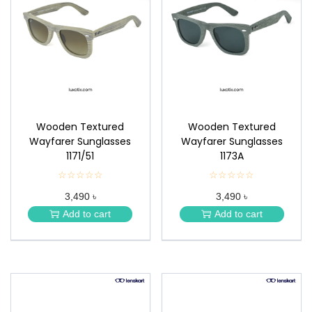
Wooden Textured
Wooden Textured
Wayfarer Sunglasses
Wayfarer Sunglasses
1171/51
1173A
☆☆☆☆☆
★
☆☆☆☆☆
★
★
★
3,490 ৳
3,490 ৳
★
★
★
★
Add to cart
Add to cart
★
★