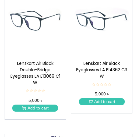
Lenskart Air Black
Lenskart Air Black
Double-Bridge
Eyeglasses LA E14362 C3
Eyeglasses LA E13069 C1
W
W
☆☆☆☆☆
★
★
☆☆☆☆☆
★
5,000 ৳
★
★
★
5,000 ৳
★
Add to cart
★
★
Add to cart
★