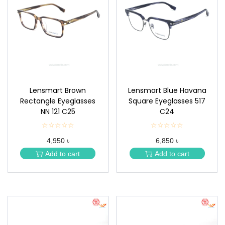
Lensmart Brown
Lensmart Blue Havana
Rectangle Eyeglasses
Square Eyeglasses 517
NN 121 C25
C24
☆☆☆☆☆
★
☆☆☆☆☆
★
★
★
4,950 ৳
6,850 ৳
★
★
★
★
Add to cart
Add to cart
★
★