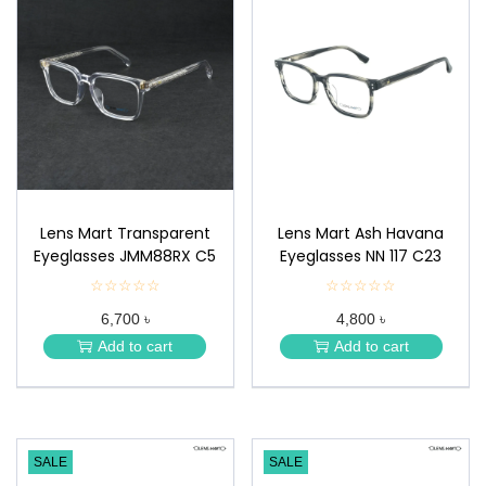
Lens Mart Transparent
Lens Mart Ash Havana
Eyeglasses JMM88RX C5
Eyeglasses NN 117 C23
☆☆☆☆☆
★
☆☆☆☆☆
★
★
★
6,700 ৳
4,800 ৳
★
★
★
★
Add to cart
Add to cart
★
★
SALE
SALE