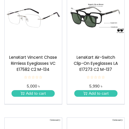
n
LensKart Vincent Chase
LensKart Air-Switch
Rimless Eyeglasses VC
Clip-On Eyeglasses LA
E17582 C2 M-134
E17273 C2 M-137
☆☆☆☆☆
★
☆☆☆☆☆
★
★
★
5,000 ৳
5,990 ৳
★
★
★
★
Add to cart
Add to cart
★
★