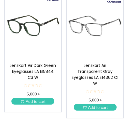
LensKart Air Dark Green
Lenskart Air
Eyeglasses LA E15844
Transparent Gray
C3 W
Eyeglasses LA E14362 C1
W
☆☆☆☆☆
★
★
☆☆☆☆☆
★
5,000 ৳
★
★
★
5,000 ৳
★
Add to cart
★
★
Add to cart
★