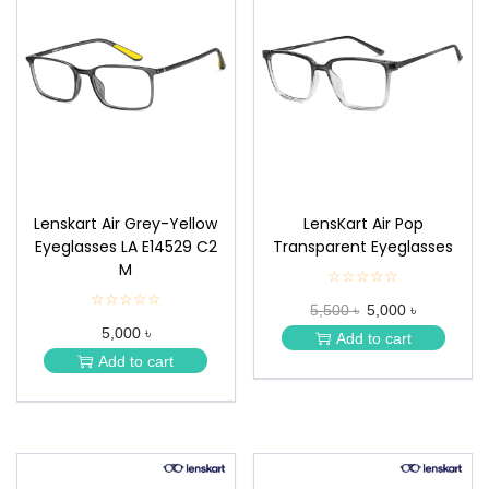
Lenskart Air Grey-Yellow
LensKart Air Pop
Eyeglasses LA E14529 C2
Transparent Eyeglasses
M
☆☆☆☆☆
★
★
☆☆☆☆☆
★
5,500 ৳
5,000 ৳
★
★
★
5,000 ৳
★
Add to cart
★
★
Add to cart
★