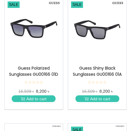
SALE
SALE
Guess Polarized
Guess Shiny Black
Sunglasses GU00166 01D
Sunglasses GU00166 01A
☆☆☆☆☆
★
☆☆☆☆☆
★
★
★
16,509 ৳
8,200 ৳
16,509 ৳
8,200 ৳
★
★
★
★
Add to cart
Add to cart
★
★
SALE