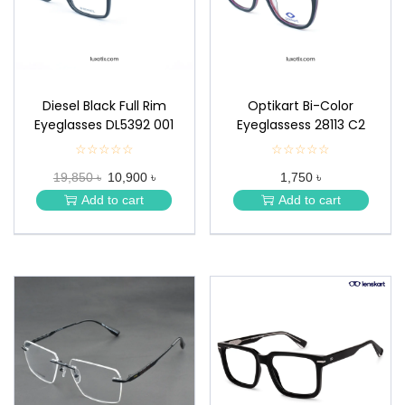
n
Diesel Black Full Rim
Optikart Bi-Color
Eyeglasses DL5392 001
Eyeglassess 28113 C2
☆☆☆☆☆
★
☆☆☆☆☆
★
★
★
19,850 ৳
10,900 ৳
1,750 ৳
★
★
★
★
Add to cart
Add to cart
★
★