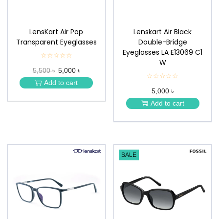
LensKart Air Pop
Lenskart Air Black
Transparent Eyeglasses
Double-Bridge
Eyeglasses LA E13069 C1
☆☆☆☆☆
★
W
★
5,500 ৳
5,000 ৳
★
☆☆☆☆☆
★
★
Add to cart
★
★
5,000 ৳
★
★
Add to cart
★
SALE