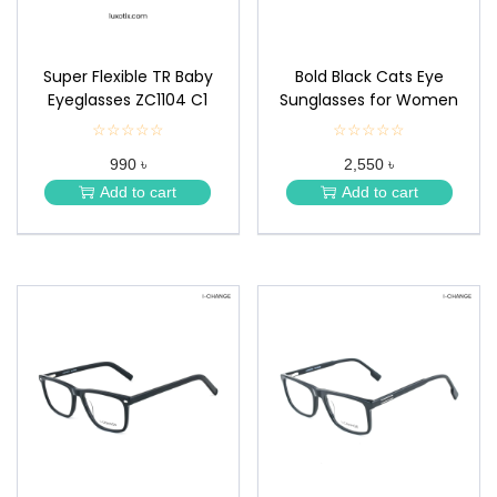
Super Flexible TR Baby
Bold Black Cats Eye
Eyeglasses ZC1104 C1
Sunglasses for Women
☆☆☆☆☆
★
☆☆☆☆☆
★
★
★
990 ৳
2,550 ৳
★
★
★
★
Add to cart
Add to cart
★
★