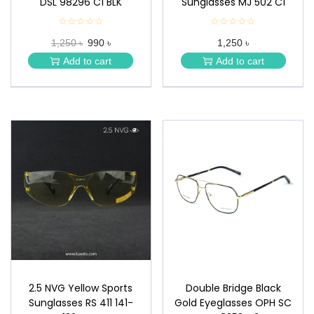
DSL 98296 C1 BLK
Sunglasses MJ 502 C1
☆☆☆☆☆
★
☆☆☆☆☆
★
★
★
1,250 ৳
990 ৳
1,250 ৳
★
★
★
★
Add to cart
Add to cart
★
★
2.5 NVG Yellow Sports
Double Bridge Black
Sunglasses RS 411 141-
Gold Eyeglasses OPH SC