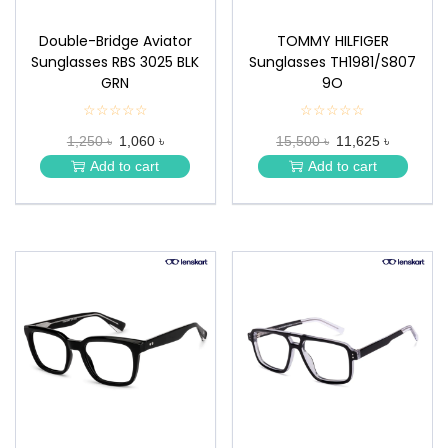
Double-Bridge Aviator
TOMMY HILFIGER
Sunglasses RBS 3025 BLK
Sunglasses TH1981/S807
GRN
9O
☆☆☆☆☆
★
☆☆☆☆☆
★
★
★
1,250 ৳
1,060 ৳
15,500 ৳
11,625 ৳
★
★
★
★
Add to cart
Add to cart
★
★