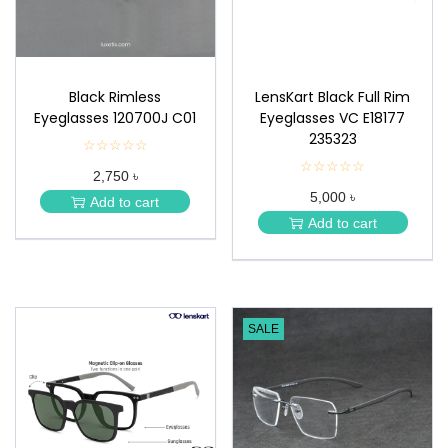
Black Rimless
LensKart Black Full Rim
Eyeglasses 120700J C01
Eyeglasses VC E18177
235323
☆☆☆☆☆
★
★
☆☆☆☆☆
★
2,750 ৳
★
★
★
5,000 ৳
★
Add to cart
★
★
Add to cart
★
SALE