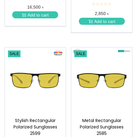
★
☆☆☆☆☆
★
16,500 ৳
★
★
★
2,850 ৳
★
Add to cart
★
★
Add to cart
★
SALE
SALE
Stylish Rectangular
Metal Rectangular
Polarized Sunglasses
Polarized Sunglasses
2599
2585