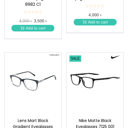
8982 C1
☆☆☆☆☆
★
★
☆☆☆☆☆
★
4,000 ৳
★
★
★
4,000 ৳
3,500 ৳
★
Add to cart
★
★
Add to cart
★
SALE
Lens Mart Black
Nike Matte Black
Gradient Eyeglasses
Eyeglasses 7125 001