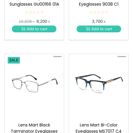
Sunglasses GU00166 01A
Eyeglasses 9038 C1
☆☆☆☆☆
★
☆☆☆☆☆
★
★
★
16,509 ৳
8,200 ৳
3,700 ৳
★
★
★
★
Add to cart
Add to cart
★
★
SALE
Lens Mart Black
Lens Mart Bi-Color
Tarminator Eyeglasses
Eyeglasses MS7017 C4