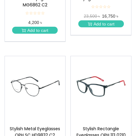
MG6862 C2
☆☆☆☆☆
★
★
☆☆☆☆☆
★
23,500 ৳
16,750 ৳
★
★
★
4,200 ৳
★
Add to cart
★
★
Add to cart
★
Stylish Metal Eyeglasses
Stylish Rectangle
OPH SC HD9832 C2
Eyeglasses OPH 113 0210