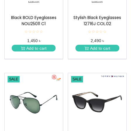
Black BOLD Eyeglasses
Stylish Black Eyeglasses
NOU25011 C1
12716J COL.02
☆☆☆☆☆
★
☆☆☆☆☆
★
★
★
1,450 ৳
2,490 ৳
★
★
★
★
Add to cart
Add to cart
★
★
SALE
SALE