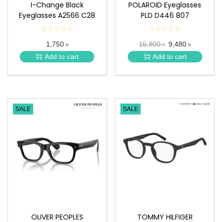
I-Change Black
POLAROID Eyeglasses
Eyeglasses A2566 C28
PLD D446 807
☆☆☆☆☆
★
☆☆☆☆☆
★
★
★
1,750 ৳
15,800 ৳
9,480 ৳
★
★
★
★
Add to cart
Add to cart
★
★
SALE
SALE
OLIVER PEOPLES
TOMMY HILFIGER