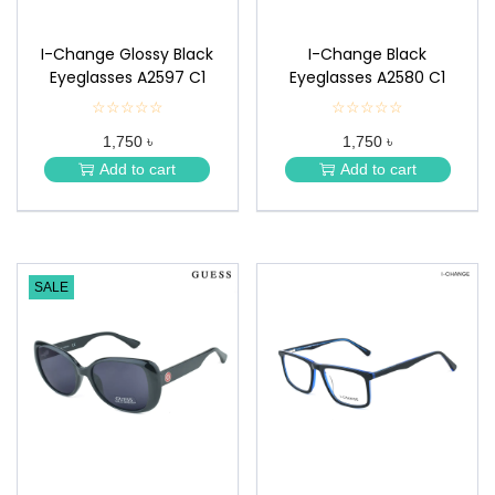
I-Change Glossy Black
I-Change Black
Eyeglasses A2597 C1
Eyeglasses A2580 C1
☆☆☆☆☆
★
☆☆☆☆☆
★
★
★
1,750 ৳
1,750 ৳
★
★
★
★
Add to cart
Add to cart
★
★
SALE