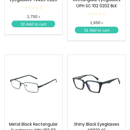
OPH SC 102 0202 BLK
☆☆☆☆☆
★
★
☆☆☆☆☆
★
1,750 ৳
★
★
★
1,650 ৳
★
Add to cart
★
★
Add to cart
★
Metal Black Rectangular
Shiny Black Eyeglasses