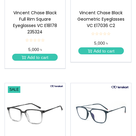
Vincent Chase Black
Vincent Chase Black
Full Rim Square
Geometric Eyeglasses
Eyeglasses VC E18178
VC E17036 C2
235324
☆☆☆☆☆
★
★
☆☆☆☆☆
★
5,000 ৳
★
★
★
5,000 ৳
★
Add to cart
★
★
Add to cart
★
SALE