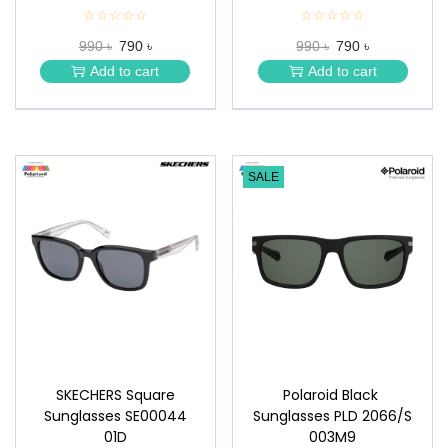
☆☆☆☆☆
★
☆☆☆☆☆
★
★
★
990 ৳
790 ৳
990 ৳
790 ৳
★
★
★
★
Add to cart
Add to cart
★
★
SALE
SKECHERS Square
Polaroid Black
Sunglasses SE00044
Sunglasses PLD 2066/S
01D
003M9