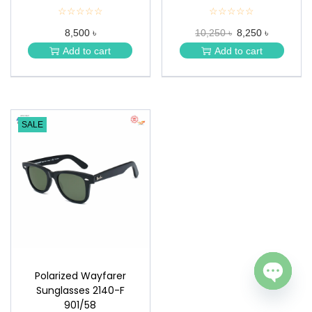
☆☆☆☆☆
★
☆☆☆☆☆
★
★
★
8,500 ৳
10,250 ৳
8,250 ৳
★
★
★
★
Add to cart
Add to cart
★
★
SALE
Polarized Wayfarer
Sunglasses 2140-F
Open c
901/58