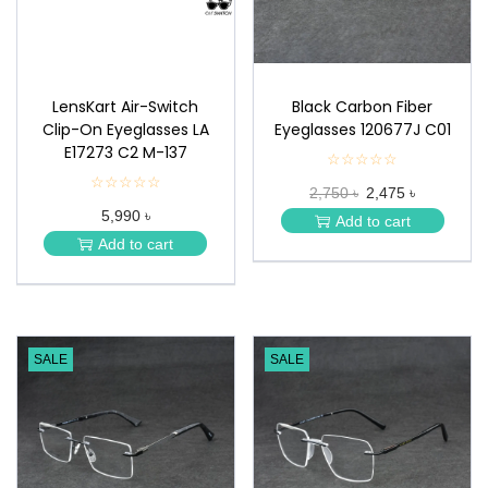
LensKart Air-Switch
Black Carbon Fiber
Clip-On Eyeglasses LA
Eyeglasses 120677J C01
E17273 C2 M-137
☆☆☆☆☆
★
★
☆☆☆☆☆
★
2,750 ৳
2,475 ৳
★
★
★
5,990 ৳
★
Add to cart
★
★
Add to cart
★
SALE
SALE