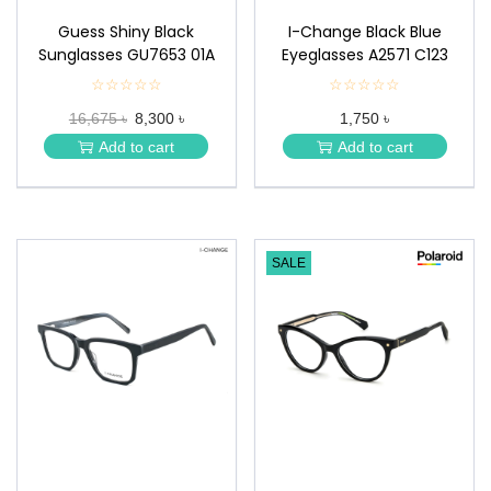
Guess Shiny Black
I-Change Black Blue
Sunglasses GU7653 01A
Eyeglasses A2571 C123
☆☆☆☆☆
★
☆☆☆☆☆
★
★
★
16,675 ৳
8,300 ৳
1,750 ৳
★
★
★
★
Add to cart
Add to cart
★
★
SALE