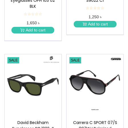
Eyeglasses OPH 103 02
S9022 C1
BLK
☆☆☆☆☆
★
★
☆☆☆☆☆
★
1,250 ৳
★
★
★
1,650 ৳
★
Add to cart
★
★
Add to cart
★
SALE
SALE
David Beckham
Carrera C SPORT 07/S