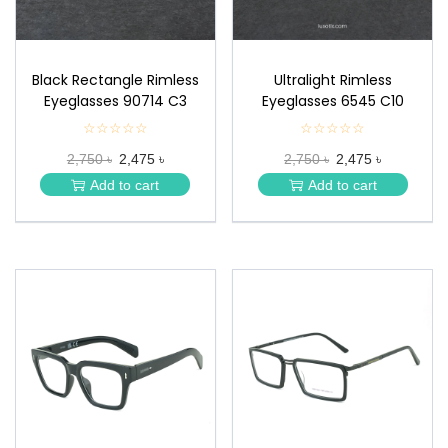
Black Rectangle Rimless
Ultralight Rimless
Eyeglasses 90714 C3
Eyeglasses 6545 C10
☆☆☆☆☆
★
☆☆☆☆☆
★
★
★
2,750 ৳
2,475 ৳
2,750 ৳
2,475 ৳
★
★
★
★
Add to cart
Add to cart
★
★