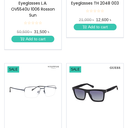
Eyeglasses L.A.
Eyeglasses TH 2048 003
OV5540U 1006 Rosson
☆☆☆☆☆
★
Sun
★
21,000 ৳
12,600 ৳
★
☆☆☆☆☆
★
★
Add to cart
★
★
50,500 ৳
31,500 ৳
★
★
Add to cart
★
SALE
SALE