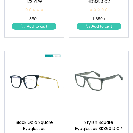
122 YLW
HD8253 C2
☆☆☆☆☆
★
☆☆☆☆☆
★
★
★
850 ৳
1,650 ৳
★
★
★
★
Add to cart
Add to cart
★
★
Black Gold Square
Stylish Square
Eyeglasses
Eyeglasses BK86010 C7