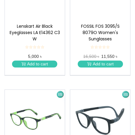
Lenskart Air Black
FOSSIL FOS 3095/S
Eyeglasses LA E14362 C3
8079O Women's
W
Sunglasses
☆☆☆☆☆
★
☆☆☆☆☆
★
★
★
5,000 ৳
16,500 ৳
11,550 ৳
★
★
★
★
Add to cart
Add to cart
★
★