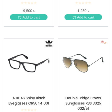
☆☆☆☆☆
★
☆☆☆☆☆
★
★
★
9,500 ৳
1,250 ৳
★
★
★
★
Add to cart
Add to cart
★
★
ADIDAS Shiny Black
Double Bridge Brown
Eyeglasses OR5044 001
Sunglasses RBS 3025
002/51
☆☆☆☆☆
★