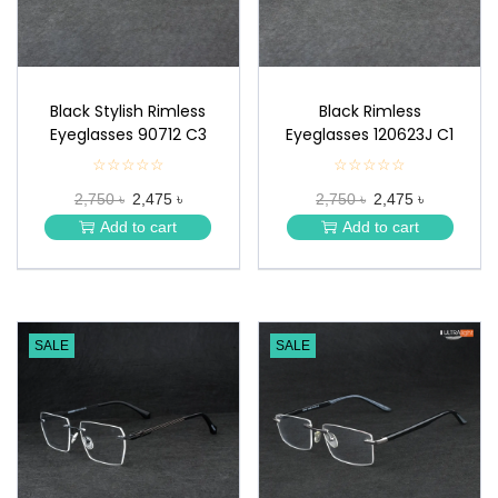
Black Stylish Rimless
Black Rimless
Eyeglasses 90712 C3
Eyeglasses 120623J C1
☆☆☆☆☆
★
☆☆☆☆☆
★
★
★
2,750 ৳
2,475 ৳
2,750 ৳
2,475 ৳
★
★
★
★
Add to cart
Add to cart
★
★
SALE
SALE