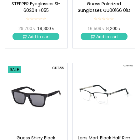
STEPPER Eyeglasses SI-
Guess Polarized
60204 F055
Sunglasses GU00166 01D
☆☆☆☆☆
★
☆☆☆☆☆
★
★
★
29,700 ৳
19,300 ৳
16,509 ৳
8,200 ৳
★
★
★
★
Add to cart
Add to cart
★
★
SALE
Guess Shiny Black
Lens Mart Black Half Rim