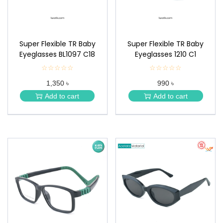
Super Flexible TR Baby
Super Flexible TR Baby
Eyeglasses BL1097 C18
Eyeglasses 1210 C1
☆☆☆☆☆
★
☆☆☆☆☆
★
★
★
1,350 ৳
990 ৳
★
★
★
★
Add to cart
Add to cart
★
★