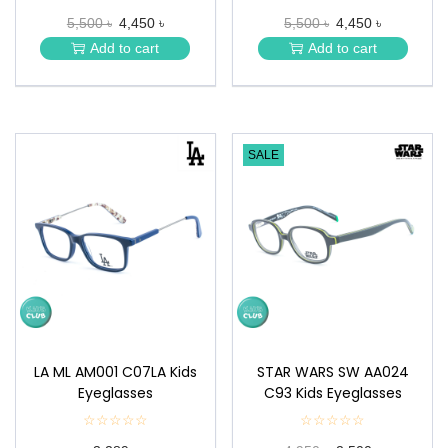
★
★
5,500 ৳
4,450 ৳
5,500 ৳
4,450 ৳
★
★
★
★
Add to cart
Add to cart
★
★
SALE
LA ML AM001 C07LA Kids
STAR WARS SW AA024
Eyeglasses
C93 Kids Eyeglasses
☆☆☆☆☆
★
☆☆☆☆☆
★
★
★