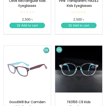
Olive Rectangular Kids
Pink Transparent FM343
Eyeglasses
Kids Eyeglasses
☆☆☆☆☆
★
☆☆☆☆☆
★
★
★
2,500 ৳
2,500 ৳
★
★
★
★
Add to cart
Add to cart
★
★
GoodWill Bur Camden
TR3156 C9 Kids