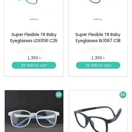
n
Super Flexible TR Baby
Super Flexible TR Baby
Eyeglasses LDS1091 C25
Eyeglasses BL1097 C18
☆☆☆☆☆
★
☆☆☆☆☆
★
★
★
1,350 ৳
1,350 ৳
★
★
★
★
Add to cart
Add to cart
★
★