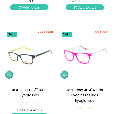
3,289 ৳
4,950 ৳
2,500 ৳
★
★
★
★
Add to cart
Add to cart
★
★
SALE
SALE
JOE FRESH JF311 Kids
Joe Fresh JF 414 Kids
Eyeglasses
Eyeglasses Kids
Eyeglasses
☆☆☆☆☆
★
★
☆☆☆☆☆
★
5,500 ৳
4,400 ৳
★
★