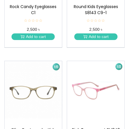
Rock Candy Eyeglasses
Round Kids Eyeglasses
C1
S8143 C9-1
☆☆☆☆☆
★
☆☆☆☆☆
★
★
★
2,500 ৳
2,500 ৳
★
★
★
★
Add to cart
Add to cart
★
★