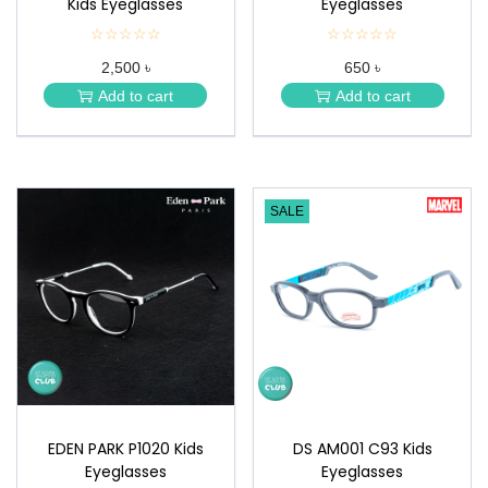
Kids Eyeglasses
Eyeglasses
☆☆☆☆☆
★
☆☆☆☆☆
★
★
★
2,500 ৳
650 ৳
★
★
★
★
Add to cart
Add to cart
★
★
SALE
EDEN PARK P1020 Kids
DS AM001 C93 Kids
Eyeglasses
Eyeglasses