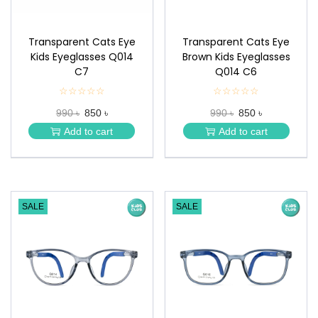
Transparent Cats Eye
Transparent Cats Eye
Kids Eyeglasses Q014
Brown Kids Eyeglasses
C7
Q014 C6
☆☆☆☆☆
★
☆☆☆☆☆
★
★
★
990 ৳
850 ৳
990 ৳
850 ৳
★
★
★
★
Add to cart
Add to cart
★
★
SALE
SALE