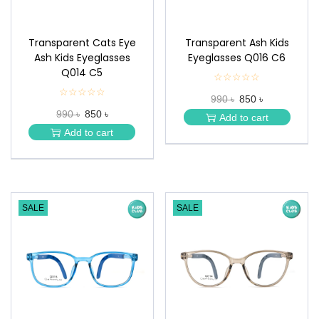
Transparent Cats Eye
Transparent Ash Kids
Ash Kids Eyeglasses
Eyeglasses Q016 C6
Q014 C5
☆☆☆☆☆
★
★
☆☆☆☆☆
★
990 ৳
850 ৳
★
★
★
990 ৳
850 ৳
★
Add to cart
★
★
Add to cart
★
SALE
SALE