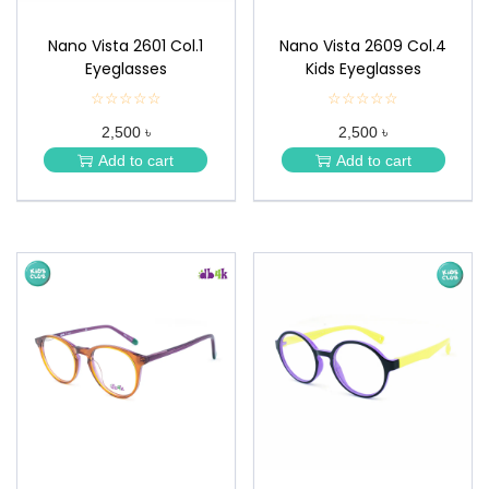
Nano Vista 2601 Col.1
Nano Vista 2609 Col.4
Eyeglasses
Kids Eyeglasses
☆☆☆☆☆
★
☆☆☆☆☆
★
★
★
2,500 ৳
2,500 ৳
★
★
★
★
Add to cart
Add to cart
★
★