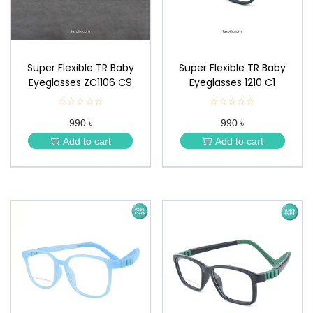
Super Flexible TR Baby
Super Flexible TR Baby
Eyeglasses ZC1106 C9
Eyeglasses 1210 C1
☆☆☆☆☆
★
☆☆☆☆☆
★
★
★
990 ৳
990 ৳
★
★
★
★
Add to cart
Add to cart
★
★