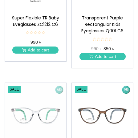
Super Flexible TR Baby
Transparent Purple
Eyeglasses ZC1212 C6
Rectangular Kids
Eyeglasses Q001 C6
☆☆☆☆☆
★
★
☆☆☆☆☆
★
990 ৳
★
★
★
990 ৳
850 ৳
★
Add to cart
★
★
Add to cart
★
SALE
SALE