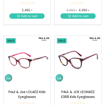
☆☆☆☆☆
★
☆☆☆☆☆
★
★
★
2,465 ৳
6,050 ৳
4,450 ৳
★
★
★
★
Add to cart
Add to cart
★
★
SALE
SALE
Paul & Joe LOLA02 Kids
PAUL & JOE LEONA02
Eyeglasses
E368 Kids Eyeglasses
☆☆☆☆☆
★
☆☆☆☆☆
★